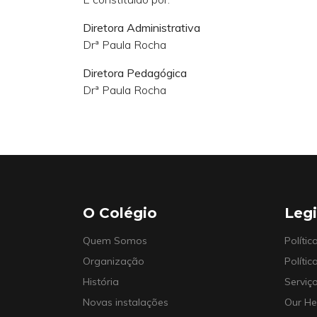
Diretora Administrativa
Drª Paula Rocha
Diretora Pedagógica
Drª Paula Rocha
O Colégio
Legi
Quem Somos
Políti
Organização
Políti
História
Serviç
Novas instalações
Our He