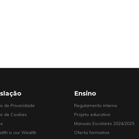
slação
Ensino
cas de Privacidade
Regulamento interno
cas de Cookies
Projeto educativo
os
Manuais Escolares 2024/2025
alth is our Wealth
Oferta formativa