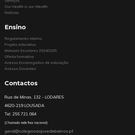
Serviços
Our Health is our Wealth
Notícias
Ensino
Regulamento interno
Projeto educativo
Manuais Escolares 2024/2025
Oferta formativa
Acesso Encarregados de educação
Acesso Docentes
Contactos
Rua de Minas, 132 - LODARES
4620-219 LOUSADA
Tel. 255 721 064
(Chamada rede fixa nacional)
geral@colegiosaojosedebairros.pt